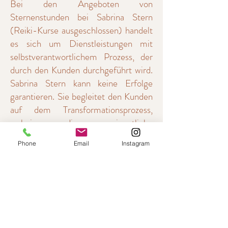
Bei den Angeboten von
Sternenstunden bei Sabrina Stern
(Reiki-Kurse ausgeschlossen) handelt
es sich um Dienstleistungen mit
selbstverantwortlichem Prozess, der
durch den Kunden durchgeführt wird.
Sabrina Stern kann keine Erfolge
garantieren. Sie begleitet den Kunden
auf dem Transformationsprozess,
wobei die eigentliche
Veränderungsarbeit von dem Kunden
Phone
Email
Instagram
durchgeführt wird.
Für ausgeführte Channelings
übernehme ich keinerlei
Verantwortung auf Richtigkeit. Es ist
eine reine Übermittlung von
Informationen aus anderen